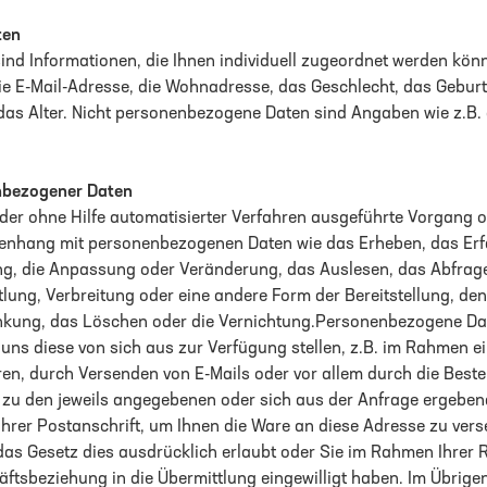
ten
nd Informationen, die Ihnen individuell zugeordnet werden kön
ie E-Mail-Adresse, die Wohnadresse, das Geschlecht, das Gebur
s Alter. Nicht personenbezogene Daten sind Angaben wie z.B. d
nbezogener Daten
 oder ohne Hilfe automatisierter Verfahren ausgeführte Vorgang o
hang mit personenbezogenen Daten wie das Erheben, das Erfa
ng, die Anpassung oder Veränderung, das Auslesen, das Abfrage
lung, Verbreitung oder eine andere Form der Bereitstellung, den
nkung, das Löschen oder die Vernichtung.Personenbezogene Da
uns diese von sich aus zur Verfügung stellen, z.B. im Rahmen ei
en, durch Versenden von E-Mails oder vor allem durch die Beste
 zu den jeweils angegebenen oder sich aus der Anfrage ergebe
ihrer Postanschrift, um Ihnen die Ware an diese Adresse zu ver
 das Gesetz dies ausdrücklich erlaubt oder Sie im Rahmen Ihrer 
äftsbeziehung in die Übermittlung eingewilligt haben. Im Übrige