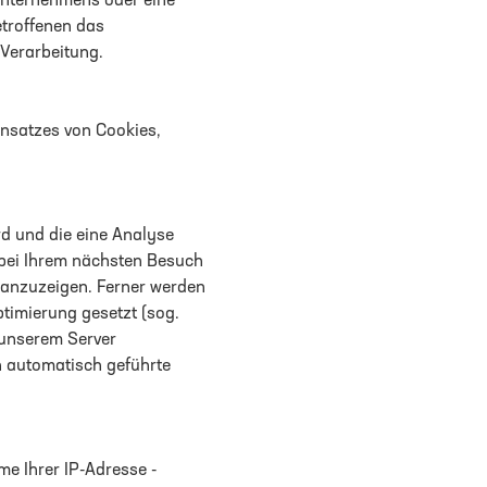
Unternehmens oder eine
etroffenen das
 Verarbeitung.
nsatzes von Cookies,
rd und die eine Analyse
e bei Ihrem nächsten Besuch
n anzuzeigen. Ferner werden
timierung gesetzt (sog.
f unserem Server
en automatisch geführte
me Ihrer IP-Adresse -