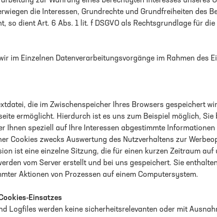
rarbeitung zur Wahrung eines berechtigten Interesses unseres 
berwiegen die Interessen, Grundrechte und Grundfreiheiten des B
t, so dient Art. 6 Abs. 1 lit. f DSGVO als Rechtsgrundlage für die
wir im Einzelnen Datenverarbeitungsvorgänge im Rahmen des Ei
Textdatei, die im Zwischenspeicher Ihres Browsers gespeichert wi
eite ermöglicht. Hierdurch ist es uns zum Beispiel möglich, Si
r Ihnen speziell auf Ihre Interessen abgestimmte Informatione
ner Cookies zwecks Auswertung des Nutzverhaltens zur Werbeop
sion ist eine einzelne Sitzung, die für einen kurzen Zeitraum au
werden vom Server erstellt und bei uns gespeichert. Sie enthalt
timmter Aktionen von Prozessen auf einem Computersystem.
Cookies-Einsatzes
nd Logfiles werden keine sicherheitsrelevanten oder mit Ausnah