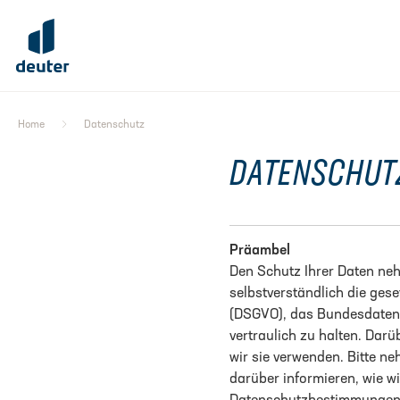
Skip to main content
Zum Hauptinhalt springen
Zur Inhaltsverzeichnis springen
Zur Hauptnavigation springen
header.toc
Datenschutz-erklärung
Home
Datenschutz
DATENSCHUT
Präambel
Den Schutz Ihrer Daten neh
selbstverständlich die ge
(DSGVO), das Bundesdatens
vertraulich zu halten. Darü
wir sie verwenden. Bitte n
darüber informieren, wie wi