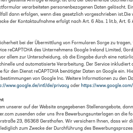
hnen gestellte Anfrage erledigt ist und der betreffende Sachverhal
ktformular verarbeiteten personenbezogenen Daten gelöscht. Ei
fall dann erfolgen, wenn dies gesetzlich vorgeschrieben ist.Di
e der Kontaktaufnahme erfolgt nach Art. 6 Abs. 1 lit.b, Art. 6 A
cherheit bei der Übermittlung von Formularen Sorge zu tragen, 
vice reCAPTCHA des Unternehmens Google Ireland Limited, Gord
t vor allem zur Unterscheidung, ob die Eingabe durch eine natürl
inelle und automatisierte Verarbeitung. Der Service inkludiert
le für den Dienst reCAPTCHA benötigter Daten an Google ein. Hie
estimmungen von Google Inc. Weitere Informationen zu den Dat
p://www.google.de/intl/de/privacy
oder
https://www.google.com/i
nt
nem unserer auf der Website angegebenen Stellenangebote, dann
uter.com zusenden oder uns Ihre Bewerbungsunterlagen an die f
rstraße 23, 86368 Gersthofen. Wir versichern Ihnen, dass wir 
lediglich zum Zwecke der Durchführung des Bewerbungsprozess