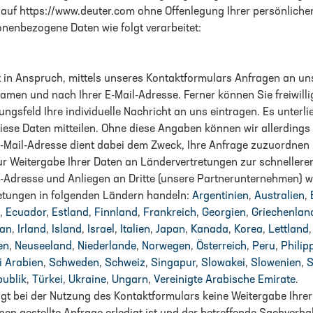
auf https://www.deuter.com ohne Offenlegung Ihrer persönliche
nenbezogene Daten wie folgt verarbeitet:
 in Anspruch, mittels unseres Kontaktformulars Anfragen an uns 
men und nach Ihrer E-Mail-Adresse. Ferner können Sie freiwillig
ngsfeld Ihre individuelle Nachricht an uns eintragen.
Es unterlie
iese Daten mitteilen. Ohne diese Angaben können wir allerdings
 E-Mail-Adresse dient dabei dem Zweck, Ihre Anfrage zuzuordnen
r Weitergabe Ihrer Daten an Ländervertretungen zur schnellere
-Adresse und Anliegen an Dritte (unsere Partnerunternehmen) w
retungen in folgenden Ländern handeln:
Argentinien
,
Australien
,
,
Ecuador
,
Estland
,
Finnland
,
Frankreich
,
Georgien
,
Griechenlan
ran
,
Irland
,
Island
,
Israel
,
Italien
,
Japan
,
Kanada
,
Korea
,
Lettland
en
,
Neuseeland
,
Niederlande
,
Norwegen
,
Österreich
,
Peru
,
Philip
i Arabien
,
Schweden
,
Schweiz
,
Singapur
,
Slowakei
,
Slowenien
,
S
publik
,
Türkei
,
Ukraine
,
Ungarn
,
Vereinigte Arabische Emirate
.
olgt bei der Nutzung des Kontaktformulars keine Weitergabe Ih