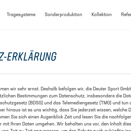
Untermenü Tragesysteme schließen
Untermenü Sonderproduktion schließen
Untermenü Kollektion
Tragesysteme
Sonderproduktion
Kollektion
Refe
Z-ERKLÄRUNG
men wir sehr ernst. Deshalb befolgen wir, die Deuter Sport Gmb
setzlichen Bestimmungen zum Datenschutz, insbesondere die D
chutzgesetz (BDSG) und das Telemediengesetz (TMG) und tun al
ber hinaus ist es uns wichtig, dass Sie jederzeit wissen, welche
ehmen Sie sich einen Augenblick Zeit und lesen Sie die nachfolg
r mit Ihren Daten umgehen. Wir behalten uns vor, den Inhalt die