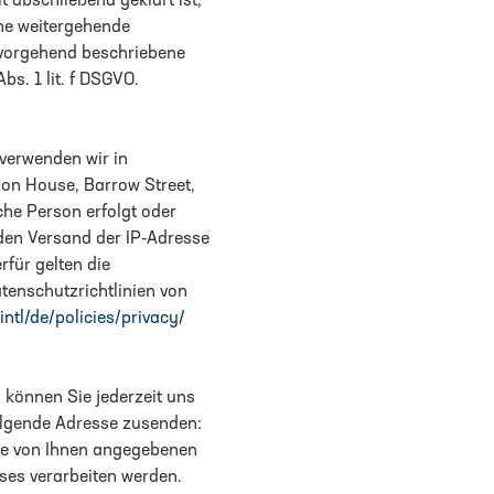
t abschließend geklärt ist,
ne weitergehende
e vorgehend beschriebene
bs. 1 lit. f DSGVO.
verwenden wir in
on House, Barrow Street,
iche Person erfolgt oder
 den Versand der IP-Adresse
rfür gelten die
enschutzrichtlinien von
ntl/de/policies/privacy/
 können Sie jederzeit uns
olgende Adresse zusenden:
die von Ihnen angegebenen
es verarbeiten werden.