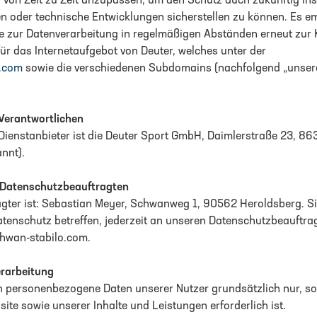
on Zeit zu Zeit anzupassen, um den Schutz auch zukünftig in
n oder technische Entwicklungen sicherstellen zu können. Es em
e zur Datenverarbeitung in regelmäßigen Abständen erneut zur 
für das Internetaufgebot von Deuter, welches unter der
r.com
sowie die verschiedenen Subdomains (nachfolgend „unser
Verantwortlichen
 Dienstanbieter ist die Deuter Sport GmbH, Daimlerstraße 23, 8
nnt).
 Datenschutzbeauftragten
gter ist: Sebastian Meyer, Schwanweg 1, 90562 Heroldsberg. S
Datenschutz betreffen, jederzeit an unseren Datenschutzbeauftr
hwan-stabilo.com.
erarbeitung
personenbezogene Daten unserer Nutzer grundsätzlich nur, sowe
ite sowie unserer Inhalte und Leistungen erforderlich ist.