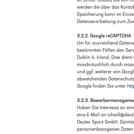
an Dritte. Sobald die von I
werden die über das Konta
Speicherung kann im Einzel
Datenverarbeitung zum Zweck
3.2.2. Google reCAPTCHA
Um für ausreichend Datensi
bestimmten Fällen den Ser
Dublin 4, Irland. Dies dien
missbräuchlich durch masch
und ggf. weiterer von Goog
abweichenden Datenschutzb
Google finden Sie unter
htt
3.2.3. Bewerbermanageme
Haben Sie Interesse an ei
eine E-Mail an ichwill@de
Deuter Sport GmbH, Daimle
personenbezogenen Daten 